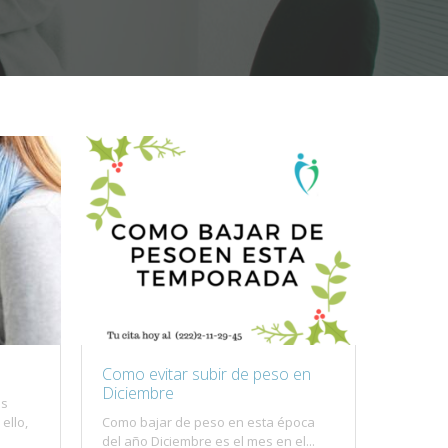
Como evitar subir de peso en
Diciembre
as
ello,
Como bajar de peso en esta época
del año Diciembre es el mes en el...