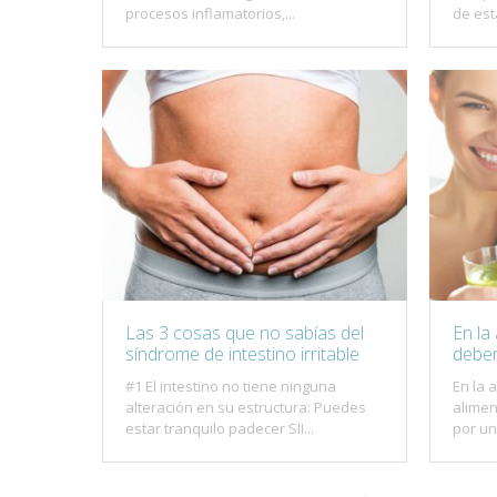
procesos inflamatorios,...
de esta
Las 3 cosas que no sabías del
En la
síndrome de intestino irritable
debem
#1 El intestino no tiene ninguna
En la 
alteración en su estructura: Puedes
alimen
estar tranquilo padecer SII...
por un 