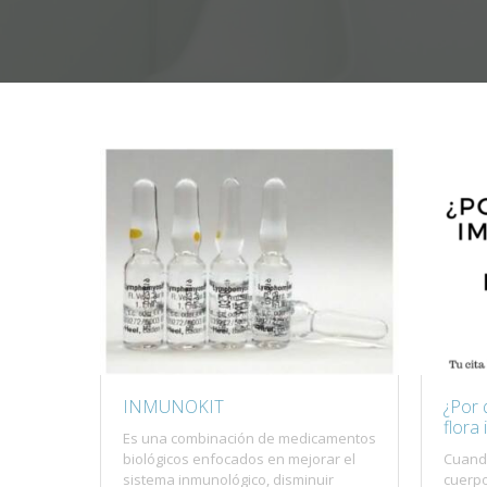
INMUNOKIT
¿Por 
flora 
Es una combinación de medicamentos
biológicos enfocados en mejorar el
Cuand
sistema inmunológico, disminuir
cuerpo