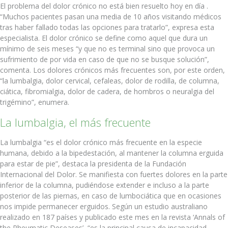
El problema del dolor crónico no está bien resuelto hoy en día .
“Muchos pacientes pasan una media de 10 años visitando médicos
tras haber fallado todas las opciones para tratarlo”, expresa esta
especialista. El dolor crónico se define como aquel que dura un
mínimo de seis meses “y que no es terminal sino que provoca un
sufrimiento de por vida en caso de que no se busque solución”,
comenta. Los dolores crónicos más frecuentes son, por este orden,
“la lumbalgia, dolor cervical, cefaleas, dolor de rodilla, de columna,
ciática, fibromialgia, dolor de cadera, de hombros o neuralgia del
trigémino”, enumera.
La lumbalgia, el más frecuente
La lumbalgia “es el dolor crónico más frecuente en la especie
humana, debido a la bipedestación, al mantener la columna erguida
para estar de pie”, destaca la presidenta de la Fundación
Internacional del Dolor. Se manifiesta con fuertes dolores en la parte
inferior de la columna, pudiéndose extender e incluso a la parte
posterior de las piernas, en caso de lumbociática que en ocasiones
nos impide permanecer erguidos. Según un estudio australiano
realizado en 187 países y publicado este mes en la revista ‘Annals of
the Rheumatic Deseases’, “es la principal causa de incapacidad